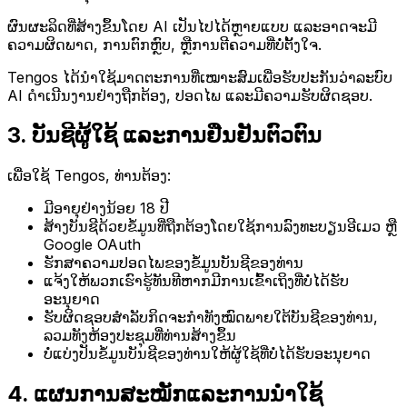
ຜົນຜະລິດທີ່ສ້າງຂຶ້ນໂດຍ AI ເປັນໄປໄດ້ຫຼາຍແບບ ແລະອາດຈະມີ
ຄວາມຜິດພາດ, ການຕົກຫຼົບ, ຫຼືການຕີຄວາມທີ່ບໍ່ຕັ້ງໃຈ.
Tengos ໄດ້ນຳໃຊ້ມາດຕະການທີ່ເໝາະສົມເພື່ອຮັບປະກັນວ່າລະບົບ
AI ດຳເນີນງານຢ່າງຖືກຕ້ອງ, ປອດໄພ ແລະມີຄວາມຮັບຜິດຊອບ.
3. ບັນຊີຜູ້ໃຊ້ ແລະການຢືນຢັນຕົວຕົນ
ເພື່ອໃຊ້ Tengos, ທ່ານຕ້ອງ:
ມີອາຍຸຢ່າງນ້ອຍ 18 ປີ
ສ້າງບັນຊີດ້ວຍຂໍ້ມູນທີ່ຖືກຕ້ອງໂດຍໃຊ້ການລົງທະບຽນອີເມວ ຫຼື
Google OAuth
ຮັກສາຄວາມປອດໄພຂອງຂໍ້ມູນບັນຊີຂອງທ່ານ
ແຈ້ງໃຫ້ພວກເຮົາຮູ້ທັນທີຫາກມີການເຂົ້າເຖິງທີ່ບໍ່ໄດ້ຮັບ
ອະນຸຍາດ
ຮັບຜິດຊອບສຳລັບກິດຈະກຳທັງໝົດພາຍໃຕ້ບັນຊີຂອງທ່ານ,
ລວມທັງຫ້ອງປະຊຸມທີ່ທ່ານສ້າງຂຶ້ນ
ບໍ່ແບ່ງປັນຂໍ້ມູນບັນຊີຂອງທ່ານໃຫ້ຜູ້ໃຊ້ທີ່ບໍ່ໄດ້ຮັບອະນຸຍາດ
4. ແຜນການສະໝັກແລະການນໍາໃຊ້