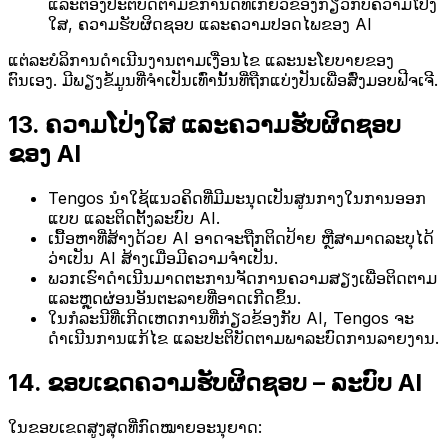
ແລະຕ້ອງປະຕິບັດຕາມຂໍ້ກຳນົດທີ່ເກີ່ຍວຂ້ອງກ່ຽວກັບຄວາມໂປ່ງ
ໃສ, ຄວາມຮັບຜິດຊອບ ແລະຄວາມປອດໄພຂອງ AI
ແຕ່ລະບໍລິການດຳເນີນງານຕາມເງື່ອນໄຂ ແລະນະໂຍບາຍຂອງ
ຕົນເອງ. ມີພຽງຂໍ້ມູນທີ່ຈຳເປັນເທົ່ານັ້ນທີ່ຖືກແບ່ງປັນເພື່ອສົ່ງມອບຟີຈເຈີ.
13. ຄວາມໂປ່ງໃສ ແລະຄວາມຮັບຜິດຊອບ
ຂອງ AI
Tengos ນຳໃຊ້ແນວຄິດທີ່ມີມະນຸດເປັນສູນກາງໃນການອອກ
ແບບ ແລະຕິດຕັ້ງລະບົບ AI.
ເນື້ອຫາທີ່ສ້າງດ້ວຍ AI ອາດຈະຖືກຕິດປ້າຍ ຫຼືສາມາດລະບຸໄດ້
ວ່າເປັນ AI ສ້າງເມື່ອມີຄວາມຈຳເປັນ.
ພວກເຮົາດຳເນີນມາດຕະການຈັດການຄວາມສຽງເພື່ອຕິດຕາມ
ແລະຫຼຸດຜ່ອນອັນຕະລາຍທີ່ອາດເກີດຂຶ້ນ.
ໃນກໍລະນີທີ່ເກີດເຫດການທີ່ກ່ຽວຂ້ອງກັບ AI, Tengos ຈະ
ດຳເນີນການແກ້ໄຂ ແລະປະຕິບັດຕາມພາລະບົດການລາຍງານ.
14. ຂອບເຂດຄວາມຮັບຜິດຊອບ – ລະບົບ AI
ໃນຂອບເຂດສູງສຸດທີ່ກົດໝາຍອະນຸຍາດ: