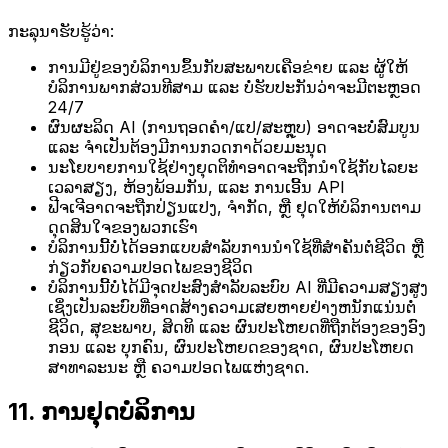
ກະລຸນາຮັບຮູ້ວ່າ:
ການມີຢູ່ຂອງບໍລິການຂຶ້ນກັບສະພາບເຄືອຂ່າຍ ແລະ ຜູ້ໃຫ້
ບໍລິການພາກສ່ວນທີສາມ ແລະ ບໍ່ຮັບປະກັນວ່າຈະມີຕະຫຼອດ
24/7
ຜົນຜະລິດ AI (ການຖອດຄຳ/ແປ/ສະຫຼຸບ) ອາດຈະບໍ່ສົມບູນ
ແລະ ຈຳເປັນຕ້ອງມີການກວດກາດ້ວຍມະນຸດ
ນະໂຍບາຍການໃຊ້ຢ່າງຍຸດຕິທຳອາດຈະຖືກນຳໃຊ້ກັບໄລຍະ
ເວລາສຽງ, ຫ້ອງພ້ອມກັນ, ແລະ ການເອີ້ນ API
ຟີຈເຈີອາດຈະຖືກປ່ຽນແປງ, ຈຳກັດ, ຫຼື ຢຸດໃຫ້ບໍລິການຕາມ
ດຸດສິນໃຈຂອງພວກເຮົາ
ບໍລິການນີ້ບໍ່ໄດ້ອອກແບບສຳລັບການນຳໃຊ້ທີ່ສຳຄັນຕໍ່ຊີວິດ ຫຼື
ກ່ຽວກັບຄວາມປອດໄພຂອງຊີວິດ
ບໍລິການນີ້ບໍ່ໄດ້ມີຈຸດປະສົງສຳລັບລະບົບ AI ທີ່ມີຄວາມສຽງສູງ
ເຊິ່ງເປັນລະບົບທີ່ອາດສ້າງຄວາມເສຍຫາຍຢ່າງຫນັກແນ່ນຕໍ່
ຊີວິດ, ສຸຂະພາບ, ສິດທິ ແລະ ຜົນປະໂຫຍດທີ່ຖືກຕ້ອງຂອງອົງ
ກອນ ແລະ ບຸກຄົນ, ຜົນປະໂຫຍດຂອງຊາດ, ຜົນປະໂຫຍດ
ສາທາລະນະ ຫຼື ຄວາມປອດໄພແຫ່ງຊາດ.
11. ການຢຸດບໍລິການ