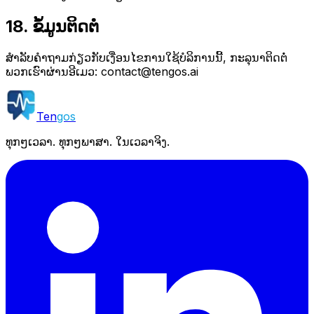
18. ຂໍ້ມູນຕິດຕໍ່
ສໍາລັບຄໍາຖາມກ່ຽວກັບເງື່ອນໄຂການໃຊ້ບໍລິການນີ້, ກະລຸນາຕິດຕໍ່
ພວກເຮົາຜ່ານອີເມວ:
contact@tengos.ai
Ten
gos
ທຸກໆເວລາ. ທຸກໆພາສາ. ໃນເວລາຈິງ.