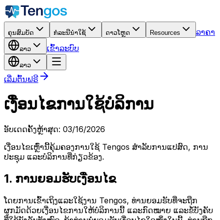
ລາຄາ
ຄຸນສົມບັດ
ກໍລະນີນຳໃຊ້
ດາວໂຫຼດ
Resources
ເຂົ້າລະບົບ
ລາວ
ລາວ
ເລີ່ມຕົ້ນຟຣີ
ເງື່ອນໄຂການໃຊ້ບໍລິການ
ອັບເດດຄັ້ງຫຼ້າສຸດ
: 03/16/2026
ເງື່ອນໄຂເຫຼົ່ານີ້ຄຸ້ມຄອງການໃຊ້ Tengos ສຳລັບການແປສົດ, ການ
ປະຊຸມ ແລະບໍລິການທີ່ກ່ຽວຂ້ອງ.
1. ການຍອມຮັບເງື່ອນໄຂ
ໂດຍການເຂົ້າເຖິງແລະໃຊ້ງານ Tengos, ທ່ານຍອມຮັບທີ່ຈະຖືກ
ຜູກມັດດ້ວຍເງື່ອນໄຂການໃຫ້ບໍລິການນີ້ ແລະກົດໝາຍ ແລະຂໍ້ບັງຄັບ
ທີ່ໃຊ້ບັງຄັບທັງໝົດ. ຖ້າທ່ານບໍ່ຍອມຮັບເງື່ອນໄຂໃດໜຶ່ງໃນນີ້, ທ່ານຖືກ