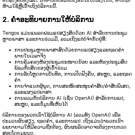
ຫ້າມໃຊ້ຫຼືເຂົ້າເຖິງບໍລິການນີ້.
2. ຄຳອະທິບາຍການໃຫ້ບໍລິການ
Tengos ແມ່ນແພລດຟອມແປສຽງສົດດ້ວຍ AI ສຳລັບການປະຊຸມ
ຫຼາຍພາສາ ແລະການຮ່ວມມື, ລວມເຖິງແຕ່ບໍ່ຈຳກັດຢູ່ທີ່:
ການປະຊຸມຫຼາຍພາສາສົດດ້ວຍການແປສຽງແລະຖອດຄຳ
ພາຍໃນເວລາຈິງ
ການຄຸ້ມຄອງຫ້ອງປະຊຸມຂະໜາດນ້ອຍ ແລະຫ້ອງປະຊຸມສົດ
ພ້ອມກັບສິດຂອງຜູ້ເຂົ້າຮ່ວມ
ການອັບໂຫຼດການບັນທຶກ, ການເປີດຟັງຄືນ, ສະຫຼຸບ, ແລະຖອດ
ຄຳ
ການຈຳແນກຜູ້ພູດ, ການສະໜັບສະໜຸນຄຳສັບ/ຄຳສັບພິເສດ,
ແລະແຜງແປພາສາ
ການລວມກັບບໍລິການ AI (ເຊັ່ນ OpenAI) ສຳລັບການແປ,
ສະຫຼຸບ, ແລະຂໍ້ມູນທີ່ເຫັນໄດ້
ບໍລິການຂອງພວກເຮົາໃຊ້ບໍລິການ AI (ລວມທັງ OpenAI) ເພື່ອ
ປະມວນຜົນສຽງ, ຖອດຄຳ, ແລະການແປ. ເຖິງແມ່ນວ່າພວກເຮົາ
ພະຍາຍາມໃຫ້ມີຄວາມຖືກຕ້ອງ, ຜົນຜະລິດອາດຈະຕ້ອງການກວດ
ສອບໂດຍມະນຸດ.