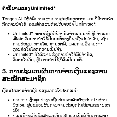
ຄໍານິຍາມຂອງ Unlimited*
Tengos AI ໃຫ້ບໍລິການແຜນການສະໝັກຫຼາຍຮູບແບບທີ່ມີການຈໍາ
ກັດການນໍາໃຊ້, ລວມທັງແຜນທີ່ອະທິບາຍວ່າ Unlimited*.
Unlimited* ໝາຍເຖິງບໍ່ມີຂໍ້ຈໍາກັດຈໍານວນນາທີ ຫຼື ຈໍານວນ
ເທື່ອສໍາລັບການນໍາໃຊ້ປົກກະຕິທາງວິຊາຊີບປະຈໍາວັນ, ເຊັ່ນ
ການປະຊຸມ, ການໂທ, ການຫາລື, ແລະການສື່ສານທາງ
ທຸລະກິດໃນໂລກຄວາມເປັນຈິງ.
Unlimited* ບໍ່ໄດ້ໝາຍເຖິງການນໍາໃຊ້ທີ່ບໍ່ຈໍາກັດ,
ອັດຕະໂນມັດ, ຫຼື ການນໍາໃຊ້ທີ່ຜິດປົກກະຕິ.
5. ການປະມວນຜົນການຈ່າຍເງິນແລະການ
ສະໝັກສະມາຊິກ
ເງື່ອນໄຂການຈ່າຍເງິນຂອງພວກເຮົາປະກອບມີ:
ການຈ່າຍເງິນທຸກຢ່າງຈະຖືກປະມວນຜົນຢ່າງປອດໄພຜ່ານ
Stripe, ຜູ້ປະມວນຜົນການຈ່າຍເງິນບຸກຄົນທີສາມຂອງພວກ
ເຮົາ
ພວກເຮົາບໍ່ເກັບຮັກສາເລກບັດ; Stripe ເປັນຜູ້ຈັດການລາຍ