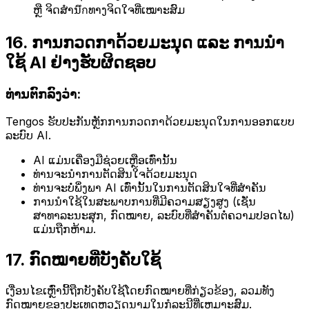
ຫຼື ຈິດສຳນึกທາງຈິດໃຈທີ່ເໝາະສົມ
16. ການກວດກາດ້ວຍມະນຸດ ແລະ ການນຳ
ໃຊ້ AI ຢ່າງຮັບຜິດຊອບ
ທ່ານຕົກລົງວ່າ:
Tengos ຮັບປະກັນຫຼັກການກວດກາດ້ວຍມະນຸດໃນການອອກແບບ
ລະບົບ AI.
AI ແມ່ນເຄື່ອງມືຊ່ວຍເຫຼືອເທົ່ານັ້ນ
ທ່ານຈະນຳການຕັດສິນໃຈດ້ວຍມະນຸດ
ທ່ານຈະບໍ່ພຶ່ງພາ AI ເທົ່ານັ້ນໃນການຕັດສິນໃຈທີ່ສຳຄັນ
ການນຳໃຊ້ໃນສະພາບການທີ່ມີຄວາມສຽງສູງ (ເຊັ່ນ
ສາທາລະນະສຸກ, ກົດໝາຍ, ລະບົບທີ່ສຳຄັນຕໍ່ຄວາມປອດໄພ)
ແມ່ນຖືກຫ້າມ.
17. ກົດໝາຍທີ່ບັງຄັບໃຊ້
ເງື່ອນໄຂເຫຼົ່ານີ້ຖືກບັງຄັບໃຊ້ໂດຍກົດໝາຍທີ່ກ່ຽວຂ້ອງ, ລວມທັງ
ກົດໝາຍຂອງປະເທດຫວຽດນາມໃນກໍລະນີທີ່ເຫມາະສົມ.