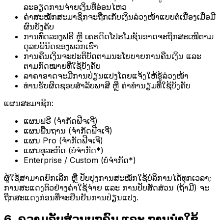
ລະອຽດການຈ່າຍເງິນທີ່ອ່ອນໄຫວ
ຄ່າສະໝັກສະມາຊິກຈະຖືກເກັບເງິນລ່ວງໜ້າແບບຕໍ່ເນື່ອງເມື່ອມີ
ຜົນບັງຄັບ
ການທົດລອງຟຣີ ຫຼື ເຄຣດິດໂປຣໂມຊັນອາດຈະຖືກສະເໜີຕາມ
ດຸລຍພິນິດຂອງພວກເຮົາ
ການຄືນເງິນຈະປະຕິບັດຕາມນະໂຍບາຍການຄືນເງິນ ແລະ
ຕາມກົດໝາຍທີ່ໃຊ້ບັງຄັບ
ລາຄາອາດຈະມີການປ່ຽນແປງໂດຍແຈ້ງໃຫ້ຮູ້ລ່ວງໜ້າ
ທ່ານຮັບຜິດຊອບສຳລັບພາສີ ຫຼື ຄ່າທຳນຽມທີ່ໃຊ້ບັງຄັບ
ແຜນສະມາຊິກ:
ແຜນຟຣີ (ຈຳກັດຟີຈເຈີ)
ແຜນພື້ນຖານ (ຈຳກັດຟີຈເຈີ)
ແຜນ Pro (ຈຳກັດຟີຈເຈີ)
ແຜນທຸລະກິດ (ບໍ່ຈຳກັດ*)
Enterprise / Custom (ບໍ່ຈຳກັດ*)
ຜູ້ໃຊ້ສາມາດຍົກເລີກ ຫຼື ປັບປຸງການສະໝັກໃຊ້ບໍລິການໄດ້ທຸກເວລາ;
ການສະແດງຕົວຢ່າງຄ່າໃຊ້ຈ່າຍ ແລະ ການປັບສັດສ່ວນ (ຖ້າມີ) ຈະ
ຖືກສະແດງກ່ອນທີ່ຈະຢືນຢັນການປ່ຽນແປງ.
6. ຄວາມລັບສ່ວນບຸກຄົນ ແລະ ການນໍາໃຊ້