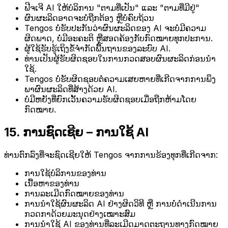
ຟີຈເຈີ AI ໃຫ້ບໍລິການ "ຕາມທີ່ເປັນ" ແລະ "ຕາມທີ່ມີຢູ່"
ຜົນຜະລິດອາດຈະບໍ່ຖືກຕ້ອງ ຫຼືບໍ່ຄົບຖ້ວນ
Tengos ບໍ່ຮັບປະກັນວ່າຜົນຜະລິດຂອງ AI ຈະບໍ່ມີຄວາມ
ຜິດພາດ, ບໍ່ມີອະຄະຕິ ຫຼືສອດຄ້ອງກັບກົດໝາຍທຸກປະການ.
ຜູ້ໃຊ້ຮັບຮູ້ເຖິງຂໍ້ຈຳກັດພື້ນຖານຂອງລະບົບ AI.
ທ່ານເປັນຜູ້ຮັບຜິດຊອບໃນການກວດສອບຜົນຜະລິດກ່ອນນຳ
ໃຊ້.
Tengos ບໍ່ຮັບຜິດຊອບຕໍ່ຄວາມເສຍຫາຍທີ່ເກີດຈາກການພຶງ
ພາຜົນຜະລິດທີ່ສ້າງດ້ວຍ AI.
ບໍ່ມີຫຍັງທີ່ຍົກເວັ້ນຄວາມຮັບຜິດຊອບເມື່ອຖືກຫ້າມໂດຍ
ກົດໝາຍ.
15. ການຊົດເຊີຍ – ການໃຊ້ AI
ທ່ານຕົກລົງທີ່ຈະຊົດເຊີຍໃຫ້ Tengos ຈາກການຮ້ອງທຸກທີ່ເກີດຈາກ:
ການໃຊ້ບໍລິການຂອງທ່ານ
ເນື້ອຫາຂອງທ່ານ
ການລະເມີດກົດໝາຍຂອງທ່ານ
ການນຳໃຊ້ຜົນຜະລິດ AI ຢ່າງຜິດວິທີ ຫຼື ການບໍ່ດຳເນີນການ
ກວດກາດ້ວຍມະນຸດຢ່າງເໝາະສົມ
ການນຳໃຊ້ AI ຂອງທ່ານທີ່ລະເມີດມາດຕະຖານທາງກົດໝາຍ