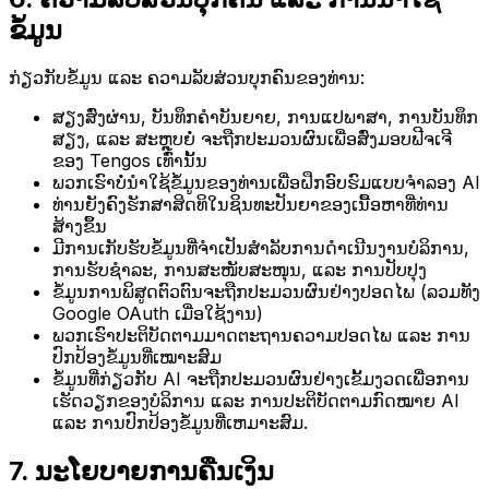
ຂໍ້ມູນ
ກ່ຽວກັບຂໍ້ມູນ ແລະ ຄວາມລັບສ່ວນບຸກຄົນຂອງທ່ານ:
ສຽງສົ່ງຜ່ານ, ບັນທຶກຄຳບັນຍາຍ, ການແປພາສາ, ການບັນທຶກ
ສຽງ, ແລະ ສະຫຼຸບຍໍ່ ຈະຖືກປະມວນຜົນເພື່ອສົ່ງມອບຟີຈເຈີ
ຂອງ Tengos ເທົ່ານັ້ນ
ພວກເຮົາບໍ່ນໍາໃຊ້ຂໍ້ມູນຂອງທ່ານເພື່ອຝຶກອົບຮົມແບບຈໍາລອງ AI
ທ່ານຍັງຄົງຮັກສາສິດທິໃນຊິນທະປັນຍາຂອງເນື້ອຫາທີ່ທ່ານ
ສ້າງຂຶ້ນ
ມີການເກັບຮັບຂໍ້ມູນທີ່ຈໍາເປັນສໍາລັບການດໍາເນີນງານບໍລິການ,
ການຮັບຊໍາລະ, ການສະໜັບສະໜຸນ, ແລະ ການປັບປຸງ
ຂໍ້ມູນການພິສູດຕົວຕົນຈະຖືກປະມວນຜົນຢ່າງປອດໄພ (ລວມທັງ
Google OAuth ເມື່ອໃຊ້ງານ)
ພວກເຮົາປະຕິບັດຕາມມາດຕະຖານຄວາມປອດໄພ ແລະ ການ
ປົກປ້ອງຂໍ້ມູນທີ່ເໝາະສົມ
ຂໍ້ມູນທີ່ກ່ຽວກັບ AI ຈະຖືກປະມວນຜົນຢ່າງເຂັ້ມງວດເພື່ອການ
ເຮັດວຽກຂອງບໍລິການ ແລະ ການປະຕິບັດຕາມກົດໝາຍ AI
ແລະ ການປົກປ້ອງຂໍ້ມູນທີ່ເຫມາະສົມ.
7. ນະໂຍບາຍການຄືນເງິນ