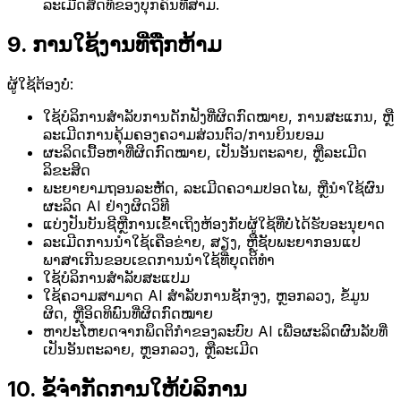
ລະເມີດສິດທິຂອງບຸກຄົນທີສາມ.
9. ການໃຊ້ງານທີ່ຖືກຫ້າມ
ຜູ້ໃຊ້ຕ້ອງບໍ່:
ໃຊ້ບໍລິການສໍາລັບການດັກຟັງທີ່ຜິດກົດໝາຍ, ການສະແກນ, ຫຼື
ລະເມີດການຄຸ້ມຄອງຄວາມສ່ວນຕົວ/ການຍິນຍອມ
ຜະລິດເນື້ອຫາທີ່ຜິດກົດໝາຍ, ເປັນອັນຕະລາຍ, ຫຼືລະເມີດ
ລິຂະສິດ
ພະຍາຍາມຖອນລະຫັດ, ລະເມີດຄວາມປອດໄພ, ຫຼືນໍາໃຊ້ຜົນ
ຜະລິດ AI ຢ່າງຜິດວິທີ
ແບ່ງປັນບັນຊີຫຼືການເຂົ້າເຖິງຫ້ອງກັບຜູ້ໃຊ້ທີ່ບໍ່ໄດ້ຮັບອະນຸຍາດ
ລະເມີດການນໍາໃຊ້ເຄືອຂ່າຍ, ສຽງ, ຫຼືຊັບພະຍາກອນແປ
ພາສາເກີນຂອບເຂດການນໍາໃຊ້ທີ່ຍຸດຕິທໍາ
ໃຊ້ບໍລິການສໍາລັບສະແປມ
ໃຊ້ຄວາມສາມາດ AI ສໍາລັບການຊັກຈູງ, ຫຼອກລວງ, ຂໍ້ມູນ
ຜິດ, ຫຼືອິດທິພົນທີ່ຜິດກົດໝາຍ
ຫາປະໂຫຍດຈາກພຶດຕິກຳຂອງລະບົບ AI ເພື່ອຜະລິດຜົນລັບທີ່
ເປັນອັນຕະລາຍ, ຫຼອກລວງ, ຫຼືລະເມີດ
10. ຂໍ້ຈຳກັດການໃຫ້ບໍລິການ