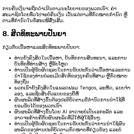
ການຄືນເງິນຈະຖືກດໍາເນີນຕາມນະໂຍບາຍຂອງພວກເຮົາ: ຄ່າ
ສະມາຊິກໂດຍທົ່ວໄປຈະບໍ່ຄືນເງິນ ເວັ້ນແຕ່ຕາມທີ່ກົດໝາຍກໍານົດ ຫຼື
ຕາມທີ່ກໍານົດໃນຂໍ້ສະເໜີສົ່ງເສີມ.
8. ສິດທິທະພາບປັນຍາ
ກ່ຽວກັບເນື້ອຫາແລະສິດທິທະພາບປັນຍາ:
ທ່ານຍັງຄົງສິດໃນເນື້ອຫາ, ບັນທຶກການສົນທະນາ, ແລະການ
ບັນທຶກທີ່ທ່ານສ້າງ ຫຼືອັບໂຫຼດ
ທ່ານເປັນຜູ້ຮັບຜິດຊອບໃນການຮັບປະກັນວ່າເນື້ອຫາແລະການ
ນໍາໃຊ້ຂອງທ່ານບໍ່ລະເມີດສິດທິຂອງບຸກຄົນທີສາມ ຫຼືກົດໝາຍ
ທ້ອງຖິ່ນ
ພວກເຮົາຍັງຄົງສິດໃນແພລດຟອມ Tengos, ລະຫັດ, ແບບຈໍາ
ລອງ, ແລະຊັບສິນຕົວແບບຂອງຍີ່ຫໍ້
ຜົນຜະລິດທີ່ສ້າງຂຶ້ນຕ້ອງປະຕິບັດຕາມຂໍ້ກໍານົດການນໍາໃຊ້ທີ່
ຍອມຮັບໄດ້ຂອງພວກເຮົາ
ຜົນຜະລິດທີ່ສ້າງຂຶ້ນໂດຍ AI ອາດຈະບໍ່ເປັນເອກະລັກ ແລະ
ອາດຈະຄ້າຍຄືກັບຜົນຜະລິດທີ່ມີໃຫ້ຜູ້ໃຊ້ອື່ນໆ.
ທ່ານເປັນຜູ້ຮັບຜິດຊອບໃນການຮັບປະກັນວ່າການນໍາໃຊ້ຜົນ
ຜະລິດຂອງທ່ານປະຕິບັດຕາມກົດໝາຍທີ່ກ່ຽວຂ້ອງ ແລະບໍ່