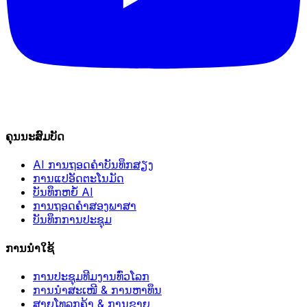
ຄຸນນະສົມບັດ
AI ການຖອດຄຳບັນທຶກສຽງ
ການແປອັດຕະໂນມັດ
ບັນທຶກຫຍໍ້ AI
ການຖອດຄຳສອງພາສາ
ບັນທຶກການປະຊຸມ
ການນຳໃຊ້
ການປະຊຸມທີມງານທົ່ວໂລກ
ການນຳສະເໜີ & ການຫາທຶນ
ສາຍໂທລູກຄ້າ & ການຂາຍ