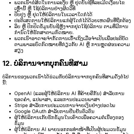
ພວກເຮົາຂໍສິດໃນການລະງັບ ຫຼື ຢຸດບັນຊີທີ່ລະເມີດເງື່ອນໄຂ
ເຫຼົ່ານີ້ ຫຼື ໃຊ້ບໍລິການຢ່າງຜິດວິທີ
ປັບປຸງ ຫຼື ຢຸດໃຫ້ບໍລິການໃນເວລາໃດກໍໄດ້
ປະຕິເສດການໃຫ້ບໍລິການແກ່ຜູ້ໃດກໍໄດ້ດ້ວຍເຫດຜົນທີ່ຖືກຕ້ອງ
ລຶບ ຫຼື ປົກປິດຂໍ້ມູນບັນຊີຫຼັງຈາກຢຸດໃຊ້ບໍລິການ ຕາມທີ່ມີການ
ກຳນົດໃຫ້ຮັກສາຕາມກົດໝາຍ.
ພວກເຮົາອາດຈະຈຳກັດການເຂົ້າເຖິງເມື່ອຈຳເປັນເພື່ອປະຕິບັດ
ຕາມພາລະບົດກົດໝາຍທີ່ກ່ຽວກັບ AI ຫຼື ການຫຼຸດຜ່ອນຄວາມ
ສຽງ
12. ບໍລິການຈາກບຸກຄົນທີສາມ
ບໍລິການຂອງພວກເຮົາໄດ້ຮ່ວມກັບບໍລິການຈາກບຸກຄົນທີສາມດັ່ງຕໍ່ໄປ
ນີ້:
OpenAI (ແລະຜູ້ໃຫ້ບໍລິການ AI ທີ່ຄ້າຍຄືກັນ) ສຳລັບການ
ຖອດຄຳ, ແປພາສາ, ແລະການປະມວນພາສາ
Stripe ສຳລັບການປະມວນການຈ່າຍເງິນຢ່າງປອດໄພ
Google OAuth ສຳລັບການຢືນຢັນຕົວຕົນ
ຜູ້ໃຫ້ບໍລິການເກັບຮັກຂໍ້ມູນໃນເຄົາດເພື່ອຄວາມຕໍ່ເນື່ອງຂອງ
ຂໍ້ມູນ
ຜູ້ໃຫ້ບໍລິການ AI ພາຍນອກກະທຳໜ້າທີ່ເປັນຜູ້ປະມວນຂໍ້ມູນ