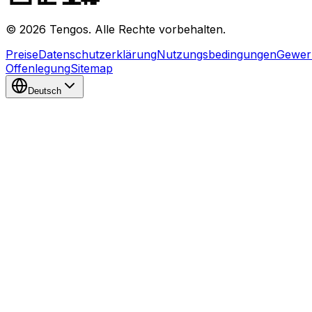
©
2026
Tengos.
Alle Rechte vorbehalten.
Preise
Datenschutzerklärung
Nutzungsbedingungen
Gewer
Offenlegung
Sitemap
Deutsch