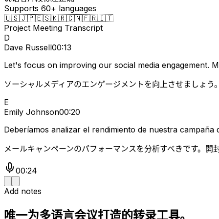
Supports 60+ languages
🇺🇸
🇯🇵
🇪🇸
🇰🇷
🇨🇳
🇫🇷
🇮🇹
Project Meeting Transcript
D
Dave Russell
00:13
Let's focus on improving our social media engagement. Mor
ソーシャルメディアのエンゲージメントを向上させましょう
E
Emily Johnson
00:20
Deberíamos analizar el rendimiento de nuestra campaña de
メールキャンペーンのパフォーマンスを分析すべきです。開
00:24
Add notes
唯一为多语言会议打造的转录工具。