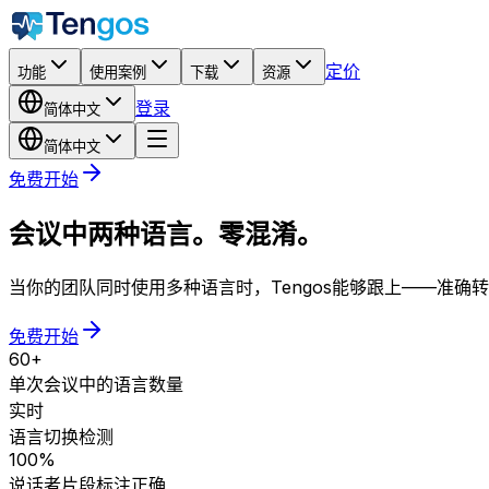
定价
功能
使用案例
下载
资源
登录
简体中文
简体中文
免费开始
会议中两种语言。零混淆。
当你的团队同时使用多种语言时，Tengos能够跟上——准
免费开始
60+
单次会议中的语言数量
实时
语言切换检测
100%
说话者片段标注正确