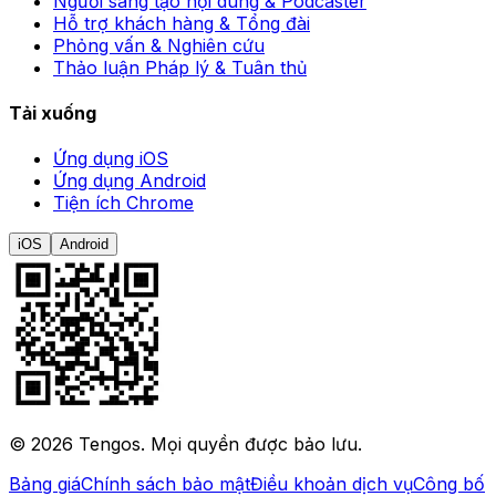
Người sáng tạo nội dung & Podcaster
Hỗ trợ khách hàng & Tổng đài
Phỏng vấn & Nghiên cứu
Thảo luận Pháp lý & Tuân thủ
Tải xuống
Ứng dụng iOS
Ứng dụng Android
Tiện ích Chrome
iOS
Android
©
2026
Tengos.
Mọi quyền được bảo lưu.
Bảng giá
Chính sách bảo mật
Điều khoản dịch vụ
Công bố